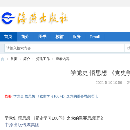
首页
简介
图书
教辅
服务
Tmall
›
首页
›
简介
›
党建工作
›
查看内容
海
学党史 悟思想 《党史
燕
2021-5-10 10:59
|
发
出
版
摘要
: 学党史 悟思想 《党史学习100问》之党的重要思想理论
社
学党史 悟思想 《党史学习100问》之党的重要思想理论
中原出版传媒集团