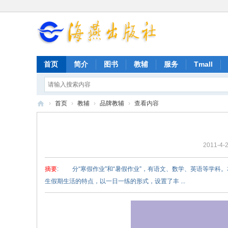
首页
简介
图书
教辅
服务
Tmall
›
首页
›
教辅
›
品牌教辅
›
查看内容
海
燕
2011-4-2
出
版
摘要
: 分“寒假作业”和“暑假作业”，有语文、数学、英语等学
社
生假期生活的特点，以一日一练的形式，设置了丰 ...