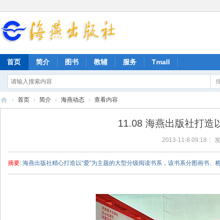
首页
简介
图书
教辅
服务
Tmall
›
首页
›
简介
›
海燕动态
›
查看内容
海
11.08 海燕出版社打
燕
2013-11-8 09:18
|
发
出
版
摘要
: 海燕出版社精心打造以“爱”为主题的大型分级阅读书系，该书系分图画书、
社