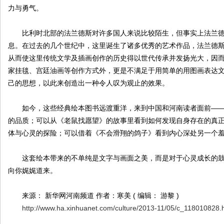
力与勇气。
比利时北部的法兰德斯对许多国人来说比较陌生，但事实上法兰德
息。在过去的几个世纪中，这里诞生了诸多优秀的艺术作品，法兰德
从而使这里传统文学及插画创作的历史得以世代传承并发扬光大，因
家挂毯、宫廷油画等创作方式外，更是不满足于用简单的用图画表达
己的思想，以此来创造出一种令人叹为观止的效果。
如今，这些经典绘本图书远渡重洋，来到中国和河南读者面前——
的品质；可以从《老鼠找愿望》的故事里看到如何发现自身存在的真
体与心灵的探险；可以借着《不会滑翔的鸽子》看到内心深处另一个
这套绘本带来的不单纯是文字与画面之美，而是对于心灵成长的鼓
向你娓娓道来。
来源： 新华网河南频道 作者：寒美 ( 编辑： 游黎 )
http://www.ha.xinhuanet.com/culture/2013-11/05/c_118010828.