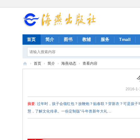
首页
简介
图书
教辅
服务
Tmall
›
首页
›
简介
›
海燕动态
›
查看内容
海
燕
2016-1-
出
版
摘要
: 过年时，孩子会领红包？放鞭炮？贴春联？穿新衣？可是孩子
社
慧，了解文化传承。一份定制版“斗年兽新年大礼 ...