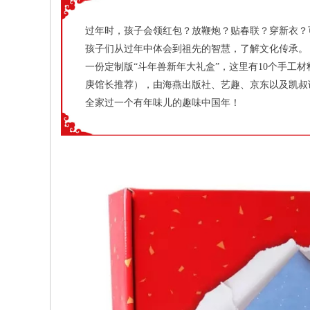
过年时，孩子会领红包？放鞭炮？贴春联？穿新衣？可
孩子们从过年中体会到祖先的智慧，了解文化传承。
一份定制版“斗年兽新年大礼盒”，这里有10个手工
庚馆长推荐），由海燕出版社、艺趣、京东以及凯叔
全家过一个有年味儿的趣味中国年！