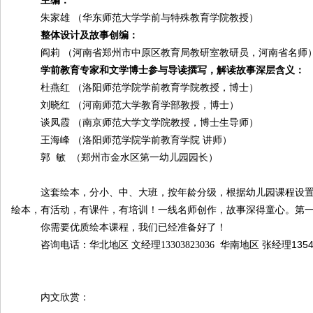
主编：
朱家雄
（华东师范大学学前与特殊教育学院教授）
整体设计及故事创编
：
阎莉
（
河南省郑州市中原区教育局教研室教研员
，
河南省名师
学前教育专家和文学博士参与导读撰写，解读故事深层含义：
杜燕红
（洛阳师范学院学前教育学院教授，博士）
刘晓红
（河南师范大学教育学部教授，博士）
谈凤霞
（南京师范大学文学院教授，博士生导师）
王海峰
（洛阳师范学院学前教育学院
讲师）
郭
敏
（
郑州市金水区第一幼儿园园长）
这套绘本，分小、中、大班，
按年龄分级，
根据幼儿园课程设
绘本，有活动，
有课件，有
培训
！一线名师创作，故事深得童心。第
你需要优质绘本课程，我们
已经准备好了！
135
咨询电话：
华北地区
文经理
13303823036
华南地区 张经理
内文欣赏：