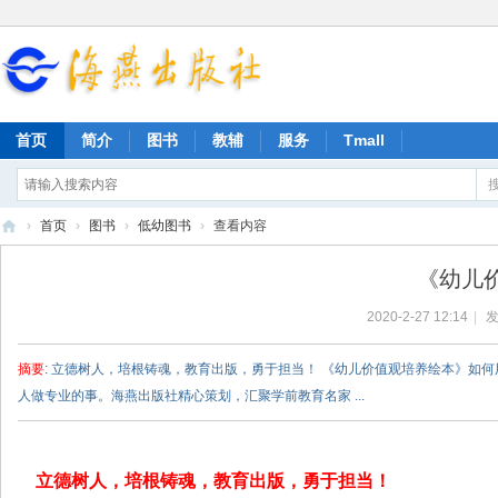
首页
简介
图书
教辅
服务
Tmall
›
首页
›
图书
›
低幼图书
›
查看内容
海
《幼儿
燕
2020-2-27 12:14
|
发
出
版
摘要
: 立德树人，培根铸魂，教育出版，勇于担当！ 《幼儿价值观培养绘本》如
社
人做专业的事。海燕出版社精心策划，汇聚学前教育名家 ...
立德树人，培根铸魂，
教育出版
，
勇于
担当！